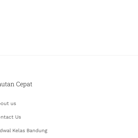
autan Cepat
out us
ntact Us
dwal Kelas Bandung