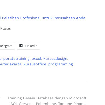
i Pelatihan Profesional untuk Perusahaan Anda
Telegram
LinkedIn
orporatetraining
,
excel
,
kursusdesign
,
uterjakarta
,
kursusoffice
,
programming
t
Training Desain Database dengan Microsoft
SQL Server – Palembang, Tanjung Pinang,