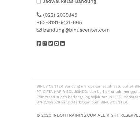
Jadwal kelas Bandung
(022) 2039.145
+62-8191-9131-665
bandung@binuscenter.com
BINUS CENTER Bandung merupakan salah satu outlet BI
PT. CIPTA KARIR SOLUSINDO, dan berhak untuk menggun
kemitraan sudah berlangsung sejak tahun 2007. Berdasa
SYHD/II/2026 yang diterbitkan oleh BINUS CENTER.
© 2020 INDOITTRAINING.COM ALL RIGHT RESERVE