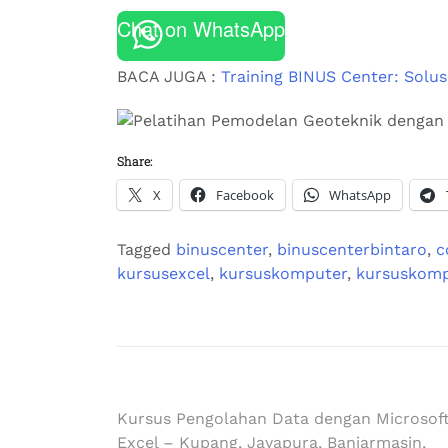
Chat on WhatsApp
BACA JUGA :
Training BINUS Center: Solus
Share:
X
Facebook
WhatsApp
Tagged
binuscenter
,
binuscenterbintaro
,
c
kursusexcel
,
kursuskomputer
,
kursuskomp
Kursus Pengolahan Data dengan Microsof
Excel – Kupang, Jayapura, Banjarmasin,