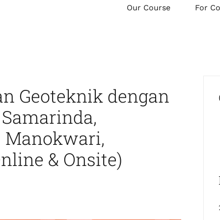
Our Course
For C
an Geoteknik dengan
, Samarinda,
, Manokwari,
nline & Onsite)