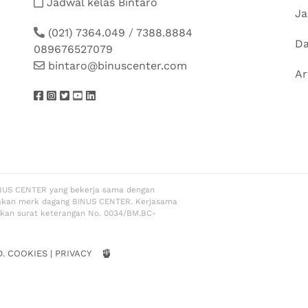
Jadwal kelas Bintaro
Ja
(021) 7364.049
/
7388.8884
Da
089676527079
bintaro@binuscenter.com
Ar
NUS CENTER yang bekerja sama dengan
akan merk dagang BINUS CENTER. Kerjasama
rkan surat keterangan No. 0034/BM.BC-
D.
COOKIES
|
PRIVACY