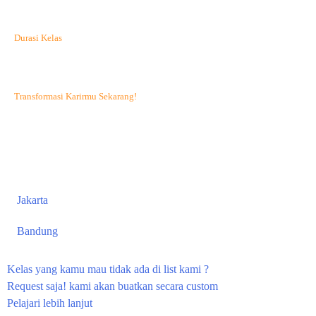
Durasi Kelas
5 Pertemuan @90 menit.
Transformasi Karirmu Sekarang!
Hubungi Binus Center
Jakarta
Bandung
Kelas yang kamu mau tidak ada di list kami ?
Request saja! kami akan buatkan secara custom
Pelajari lebih lanjut