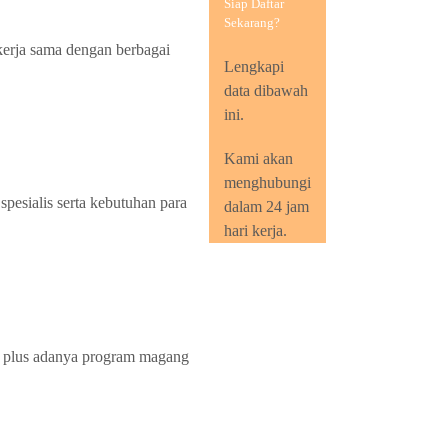
Siap Daftar
Sekarang?
kerja sama dengan berbagai
Lengkapi
data dibawah
ini.
Kami akan
menghubungi
pesialis serta kebutuhan para
dalam 24 jam
hari kerja.
an, plus adanya program magang