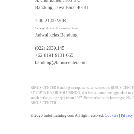
Jl. Ciumbuleuit 163 R-5
Bandung, Jawa Barat 40141
7:00-21:00 WIB
*minggu & hari libur nasional tutup
Jadwal kelas Bandung
(022) 2039.145
+62-8191-9131-665
bandung@binuscenter.com
BINUS CENTER Bandung merupakan salah satu outlet BINUS CENTER
PT. CIPTA KARIR SOLUSINDO, dan berhak untuk menggunakan merk
sudah berlangsung sejak tahun 2007. Berdasarkan surat keterangan No
BINUS CENTER.
© 2020 indoittraining.com All right reserved.
Cookies
|
Privacy