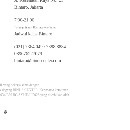
Jl. Kesehatan Raya No. 21
Bintaro, Jakarta
7:00-21:00
*minggu & hari libur nasional tutup
Jadwal kelas Bintaro
(021) 7364.049
/
7388.8884
089676527079
bintaro@binuscenter.com
 yang bekerja sama dengan
 dagang BINUS CENTER. Kerjasama kemitraan
. 0034/BM.BC-SYHD/II/2026 yang diterbitkan oleh