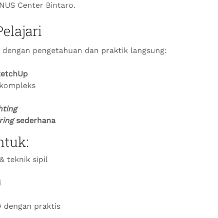
NUS Center Bintaro.
elajari
a dengan pengetahuan dan praktik langsung:
ketchUp
 kompleks
hting
ring
sederhana
ntuk:
& teknik sipil
i
D dengan praktis