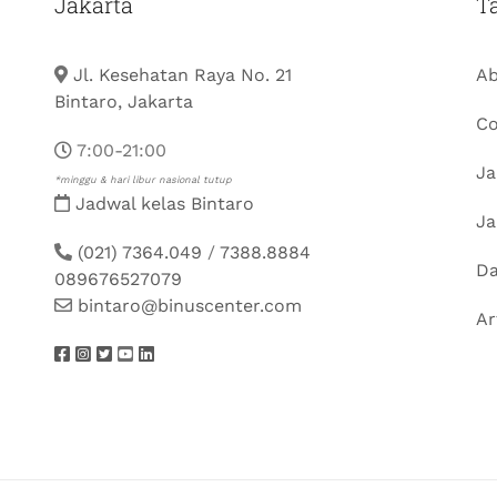
Jakarta
T
Jl. Kesehatan Raya No. 21
Ab
Bintaro, Jakarta
Co
7:00-21:00
Ja
*minggu & hari libur nasional tutup
Jadwal kelas Bintaro
Ja
(021) 7364.049
/
7388.8884
Da
089676527079
bintaro@binuscenter.com
Ar