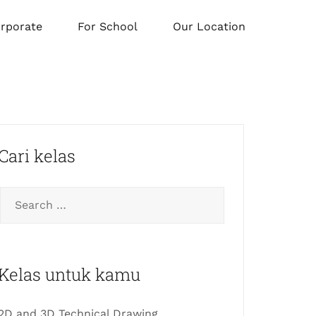
orporate
For School
Our Location
Cari kelas
Kelas untuk kamu
2D and 3D Technical Drawing