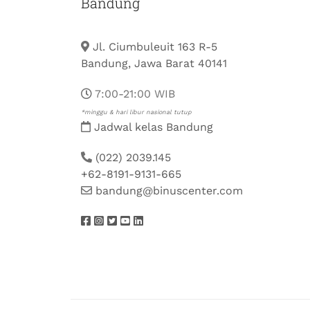
Bandung
Jl. Ciumbuleuit 163 R-5
Bandung, Jawa Barat 40141
7:00-21:00 WIB
*minggu & hari libur nasional tutup
Jadwal kelas Bandung
(022) 2039.145
+62-8191-9131-665
bandung@binuscenter.com