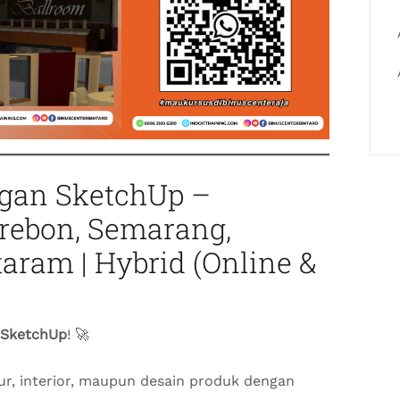
ngan SketchUp –
rebon, Semarang,
ram | Hybrid (Online &
SketchUp
! 🚀
r, interior, maupun desain produk dengan