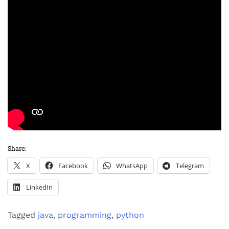
Share:
X
Facebook
WhatsApp
Telegram
LinkedIn
Tagged
java
,
programming
,
python