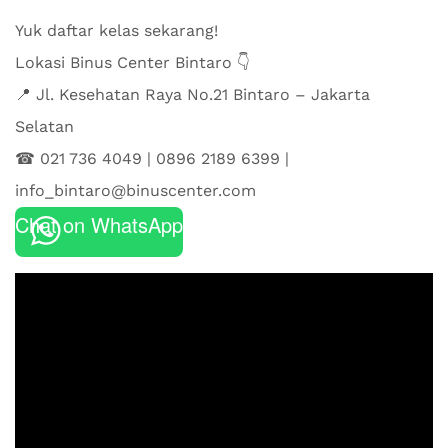
Yuk daftar kelas sekarang!
Lokasi Binus Center Bintaro 👇
📍 Jl. Kesehatan Raya No.21 Bintaro – ⁠Jakarta
Selatan⁠
☎ 021 736 4049⁠ | 0896 2189 6399⁠ |
info_bintaro@binuscenter.com⁠
Chat on WhatsApp