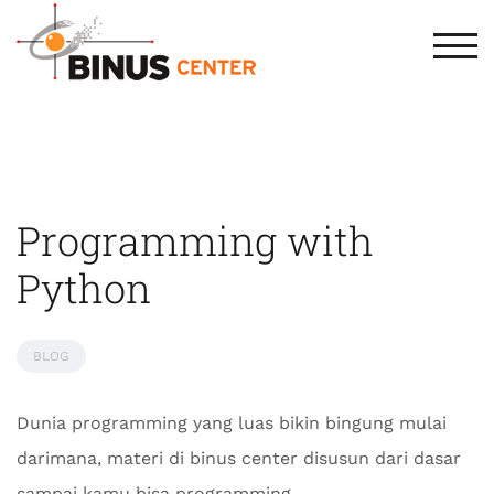
TOG
Programming with
Python
BLOG
Dunia programming yang luas bikin bingung mulai
darimana, materi di binus center disusun dari dasar
sampai kamu bisa programming.