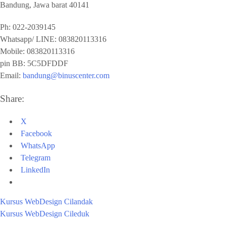
Bandung
,
Jawa barat
40141
Ph:
022-2039145
Whatsapp/ LINE: 0
83820113316
Mobile: 0
83820113316
pin BB:
5C5DFDDF
Email:
bandung@binuscenter.com
Share:
X
Facebook
WhatsApp
Telegram
LinkedIn
Kursus WebDesign Cilandak
Kursus WebDesign Cileduk