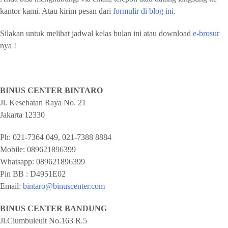
kantor kami. Atau kirim pesan dari
formulir di blog ini
.
Silakan untuk melihat jadwal kelas bulan ini atau download
e-brosur
nya !
BINUS CENTER BINTARO
Jl. Kesehatan Raya No. 21
Jakarta
12330
Ph:
021-7364 049, 021-7388 8884
Mobile:
089621896399
Whatsapp:
089621896399
Pin BB : D4951E02
Email:
bintaro@binuscenter.com
BINUS CENTER BANDUNG
Jl.Ciumbuleuit No.163 R.5