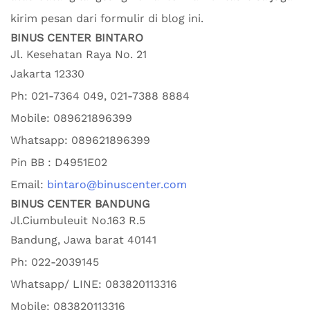
kirim pesan dari formulir di blog ini.
BINUS CENTER BINTARO
Jl. Kesehatan Raya No. 21
Jakarta
12330
Ph:
021-7364 049, 021-7388 8884
Mobile:
089621896399
Whatsapp:
089621896399
Pin BB : D4951E02
Email:
bintaro@binuscenter.com
BINUS CENTER BANDUNG
Jl.Ciumbuleuit No.163 R.5
Bandung
,
Jawa barat
40141
Ph:
022-2039145
Whatsapp/ LINE: 0
83820113316
Mobile: 0
83820113316