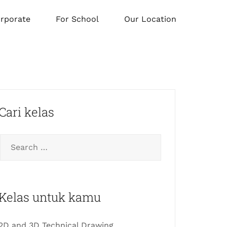
orporate
For School
Our Location
Cari kelas
Kelas untuk kamu
2D and 3D Technical Drawing