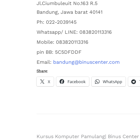
Jl.Ciumbuleuit No.163 R.5
Bandung
,
Jawa barat
40141
Ph:
022-2039145
Whatsapp/ LINE: 0
83820113316
Mobile: 0
83820113316
pin BB:
5C5DFDDF
Email:
bandung@binuscenter.com
Share:
X
Facebook
WhatsApp
Kursus Komputer Pamulang| Binus Center