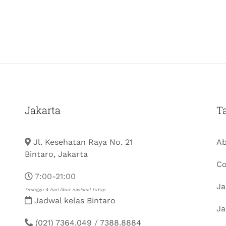
Jakarta
T
Jl. Kesehatan Raya No. 21
Ab
Bintaro, Jakarta
Co
7:00-21:00
Ja
*minggu & hari libur nasional tutup
Jadwal kelas Bintaro
Ja
(021) 7364.049
/
7388.8884