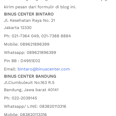
kirim pesan dari formulir di blog ini.
BINUS CENTER BINTARO
Jl. Kesehatan Raya No. 21
Jakarta
12330
Ph:
021-7364 049, 021-7388 8884
Mobile:
089621896399
Whatsapp:
089621896399
Pin BB : D4951E02
Email:
bintaro@binuscenter.com
BINUS CENTER BANDUNG
Jl.Ciumbuleuit No.163 R.5
Bandung
,
Jawa barat
40141
Ph:
022-2039145
Whatsapp/ LINE: 0
83820113316
Mobile: 0
83820113316