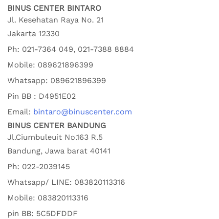
BINUS CENTER BINTARO
Jl. Kesehatan Raya No. 21
Jakarta
12330
Ph:
021-7364 049, 021-7388 8884
Mobile:
089621896399
Whatsapp:
089621896399
Pin BB : D4951E02
Email:
bintaro@binuscenter.com
BINUS CENTER BANDUNG
Jl.Ciumbuleuit No.163 R.5
Bandung
,
Jawa barat
40141
Ph:
022-2039145
Whatsapp/ LINE: 0
83820113316
Mobile: 0
83820113316
pin BB:
5C5DFDDF