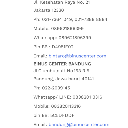
Jl. Kesehatan Raya No. 21
Jakarta
12330
Ph:
021-7364 049, 021-7388 8884
Mobile:
089621896399
Whatsapp:
089621896399
Pin BB : D4951E02
Email:
bintaro@binuscenter.com
BINUS CENTER BANDUNG
Jl.Ciumbuleuit No.163 R.5
Bandung
,
Jawa barat
40141
Ph:
022-2039145
Whatsapp/ LINE: 0
83820113316
Mobile: 0
83820113316
pin BB:
5C5DFDDF
Email:
bandung@binuscenter.com