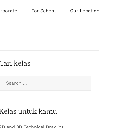
orporate
For School
Our Location
Cari kelas
Kelas untuk kamu
2D and 3D Technical Drawing