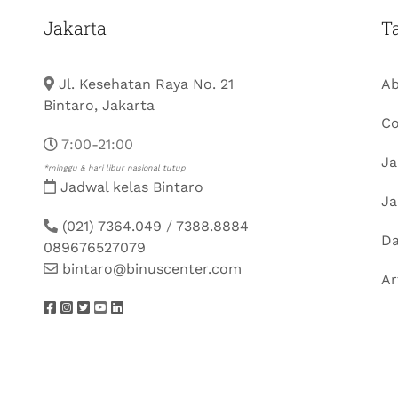
Jakarta
T
Jl. Kesehatan Raya No. 21
Ab
Bintaro, Jakarta
Co
7:00-21:00
Ja
*minggu & hari libur nasional tutup
Jadwal kelas Bintaro
Ja
(021) 7364.049
/
7388.8884
Da
089676527079
bintaro@binuscenter.com
Ar