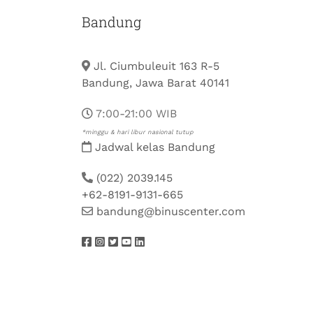
Bandung
Jl. Ciumbuleuit 163 R-5
Bandung, Jawa Barat 40141
7:00-21:00 WIB
*minggu & hari libur nasional tutup
Jadwal kelas Bandung
(022) 2039.145
+62-8191-9131-665
bandung@binuscenter.com