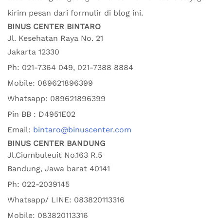
kirim pesan dari formulir di blog ini.
BINUS CENTER BINTARO
Jl. Kesehatan Raya No. 21
Jakarta
12330
Ph:
021-7364 049, 021-7388 8884
Mobile:
089621896399
Whatsapp:
089621896399
Pin BB : D4951E02
Email:
bintaro@binuscenter.com
BINUS CENTER BANDUNG
Jl.Ciumbuleuit No.163 R.5
Bandung
,
Jawa barat
40141
Ph:
022-2039145
Whatsapp/ LINE: 0
83820113316
Mobile: 0
83820113316