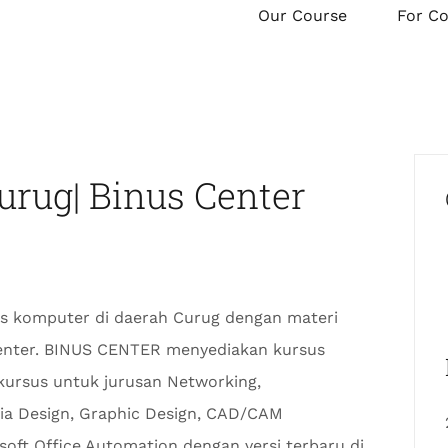
Our Course
For C
rug| Binus Center
 komputer di daerah Curug dengan materi
Center. BINUS CENTER menyediakan kursus
kursus untuk jurusan Networking,
dia Design, Graphic Design, CAD/CAM
oft Office Automation dengan versi terbaru di