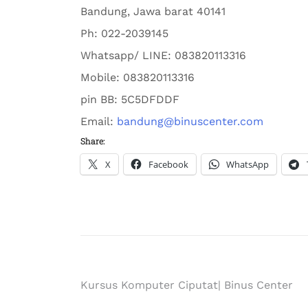
Bandung
,
Jawa barat
40141
Ph:
022-2039145
Whatsapp/ LINE: 0
83820113316
Mobile: 0
83820113316
pin BB:
5C5DFDDF
Email:
bandung@binuscenter.com
Share:
X
Facebook
WhatsApp
Kursus Komputer Ciputat| Binus Center