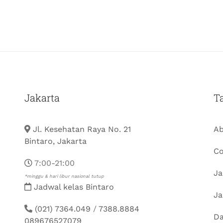
Jakarta
T
Jl. Kesehatan Raya No. 21
Ab
Bintaro, Jakarta
Co
7:00-21:00
Ja
*minggu & hari libur nasional tutup
Jadwal kelas Bintaro
Ja
(021) 7364.049
/
7388.8884
Da
089676527079