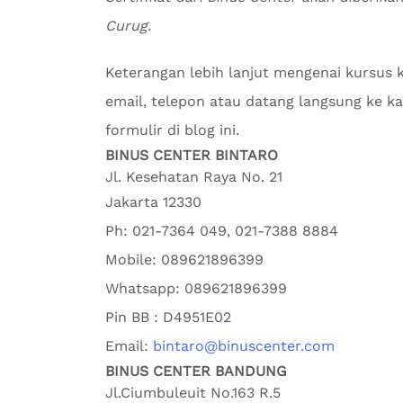
Curug.
Keterangan lebih lanjut mengenai kursus
email, telepon atau datang langsung ke kan
formulir di blog ini.
BINUS CENTER BINTARO
Jl. Kesehatan Raya No. 21
Jakarta
12330
Ph:
021-7364 049, 021-7388 8884
Mobile:
089621896399
Whatsapp:
089621896399
Pin BB : D4951E02
Email:
bintaro@binuscenter.com
BINUS CENTER BANDUNG
Jl.Ciumbuleuit No.163 R.5