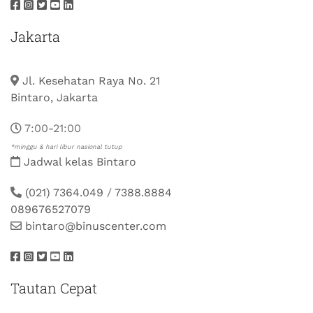
Jakarta
Jl. Kesehatan Raya No. 21
Bintaro, Jakarta
7:00-21:00
*minggu & hari libur nasional tutup
Jadwal kelas Bintaro
(021) 7364.049
/
7388.8884
089676527079
bintaro@binuscenter.com
Tautan Cepat