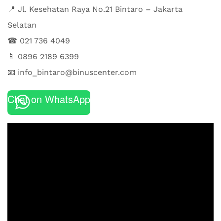
📍 Jl. Kesehatan Raya No.21 Bintaro – ⁠Jakarta
Selatan⁠
☎ 021 736 4049⁠
📱 0896 2189 6399⁠
📧 info_bintaro@binuscenter.com⁠
Chat on WhatsApp