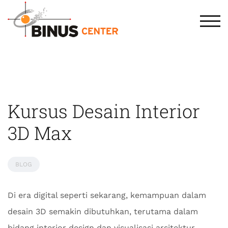
TOG
Kursus Desain Interior
3D Max
BLOG
Di era digital seperti sekarang, kemampuan dalam
desain 3D semakin dibutuhkan, terutama dalam
bidang interior design dan visualisasi arsitektur.