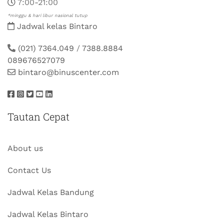
7:00-21:00
*minggu & hari libur nasional tutup
Jadwal kelas Bintaro
(021) 7364.049
/
7388.8884
089676527079
bintaro@binuscenter.com
Tautan Cepat
About us
Contact Us
Jadwal Kelas Bandung
Jadwal Kelas Bintaro