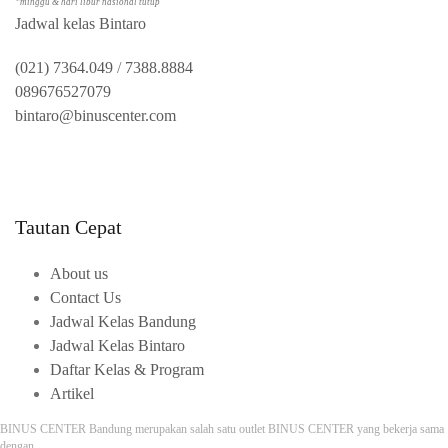
*minggu & hari libur nasional tutup
Jadwal kelas Bintaro
(021) 7364.049
/
7388.8884
089676527079
bintaro@binuscenter.com
Tautan Cepat
About us
Contact Us
Jadwal Kelas Bandung
Jadwal Kelas Bintaro
Daftar Kelas & Program
Artikel
BINUS CENTER Bandung merupakan salah satu outlet BINUS CENTER yang bekerja sama
dengan