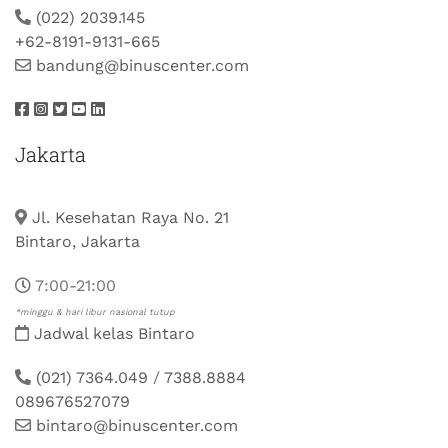
(022) 2039.145
+62-8191-9131-665
bandung@binuscenter.com
Jakarta
Jl. Kesehatan Raya No. 21
Bintaro, Jakarta
7:00-21:00
*minggu & hari libur nasional tutup
Jadwal kelas Bintaro
(021) 7364.049
/
7388.8884
089676527079
bintaro@binuscenter.com