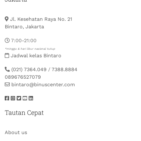
Jl. Kesehatan Raya No. 21
Bintaro, Jakarta
7:00-21:00
*minggu & hari libur nasional tutup
Jadwal kelas Bintaro
(021) 7364.049
/
7388.8884
089676527079
bintaro@binuscenter.com
Tautan Cepat
About us