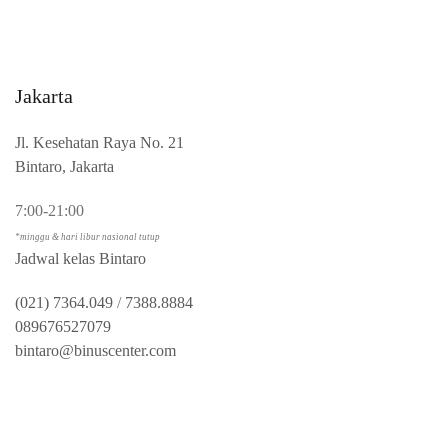
Jakarta
Jl. Kesehatan Raya No. 21
Bintaro, Jakarta
7:00-21:00
*minggu & hari libur nasional tutup
Jadwal kelas Bintaro
(021) 7364.049
/
7388.8884
089676527079
bintaro@binuscenter.com