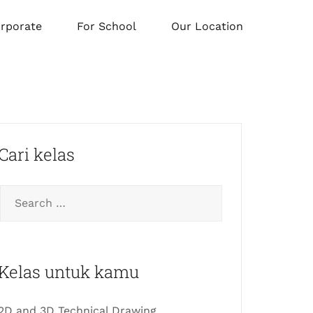
orporate
For School
Our Location
Cari kelas
Kelas untuk kamu
2D and 3D Technical Drawing