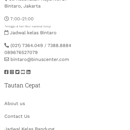
Bintaro, Jakarta
7:00-21:00
*minggu & hari libur nasional tutup
Jadwal kelas Bintaro
(021) 7364.049
/
7388.8884
089676527079
bintaro@binuscenter.com
Tautan Cepat
About us
Contact Us
Jadwal Kelas Bandung