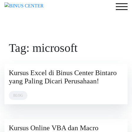
Skip
Togg
to
content
Tag:
microsoft
Kursus Excel di Binus Center Bintaro
26
FEBRUARY
yang Paling Dicari Perusahaan!
2025
BLOG
Kursus Online VBA dan Macro
9