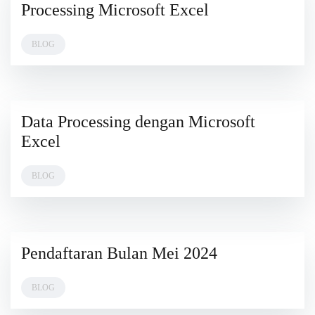
JANUARY
Processing Microsoft Excel
2025
BLOG
Data Processing dengan Microsoft
3
OCTOBER
Excel
2024
BLOG
Pendaftaran Bulan Mei 2024
3
JUNE
2024
BLOG