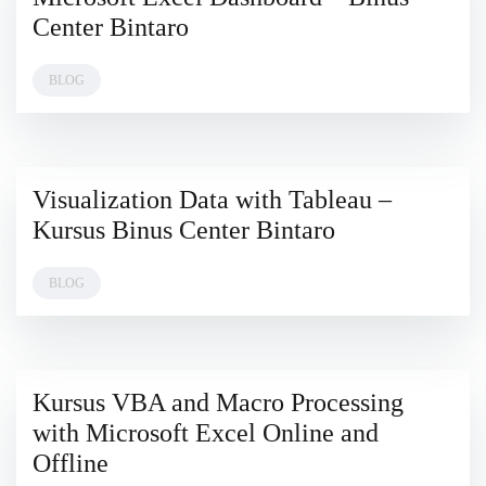
2023
Center Bintaro
BLOG
Visualization Data with Tableau –
15
JULY
Kursus Binus Center Bintaro
2023
BLOG
Kursus VBA and Macro Processing
10
JUNE
with Microsoft Excel Online and
2023
Offline