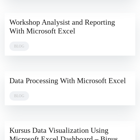
Workshop Analysist and Reporting
4
MARCH
With Microsoft Excel
2024
BLOG
Data Processing With Microsoft Excel
4
MARCH
2024
BLOG
Kursus Data Visualization Using
15
JULY
Microsoft Excel Dashboard – Binus