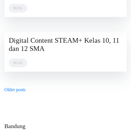
BLOG
Digital Content STEAM+ Kelas 10, 11
3
APRIL
dan 12 SMA
2023
BLOG
Posts
Older posts
navigation
Bandung