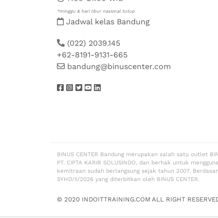
*minggu & hari libur nasional tutup
Jadwal kelas Bandung
(022) 2039.145
+62-8191-9131-665
bandung@binuscenter.com
BINUS CENTER Bandung merupakan salah satu outlet BI
PT. CIPTA KARIR SOLUSINDO, dan berhak untuk menggun
kemitraan sudah berlangsung sejak tahun 2007. Berdasa
SYHD/II/2026 yang diterbitkan oleh BINUS CENTER.
© 2020 INDOITTRAINING.COM ALL RIGHT RESERVE