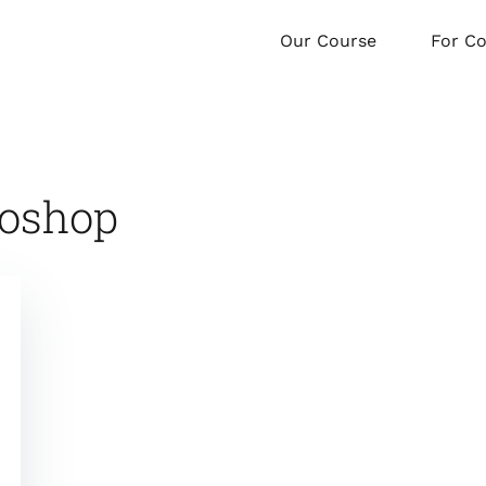
Our Course
For C
toshop