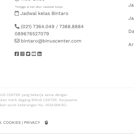
Ja
*minggu & hari libur nasional tutup
Jadwal kelas Bintaro
Ja
(021) 7364.049
/
7388.8884
Da
089676527079
bintaro@binuscenter.com
Ar
NUS CENTER yang bekerja sama dengan
akan merk dagang BINUS CENTER. Kerjasama
rkan surat keterangan No. 0034/BM.BC-
D.
COOKIES
|
PRIVACY