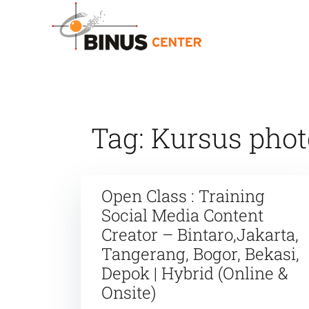
Skip
to
content
Tag:
Kursus pho
Open Class : Training
4
Social Media Content
AUGUST
2025
Creator – Bintaro,Jakarta,
Tangerang, Bogor, Bekasi,
Depok | Hybrid (Online &
Onsite)