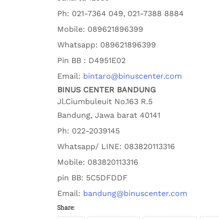
Ph:
021-7364 049, 021-7388 8884
Mobile:
089621896399
Whatsapp:
089621896399
Pin BB : D4951E02
Email:
bintaro@binuscenter.com
BINUS CENTER BANDUNG
Jl.Ciumbuleuit No.163 R.5
Bandung
,
Jawa barat
40141
Ph:
022-2039145
Whatsapp/ LINE: 0
83820113316
Mobile: 0
83820113316
pin BB:
5C5DFDDF
Email:
bandung@binuscenter.com
Share: