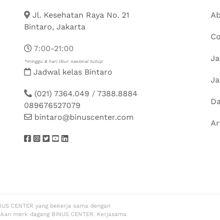
Jl. Kesehatan Raya No. 21
Ab
Bintaro, Jakarta
Co
7:00-21:00
Ja
*minggu & hari libur nasional tutup
Jadwal kelas Bintaro
Ja
(021) 7364.049
/
7388.8884
Da
089676527079
bintaro@binuscenter.com
Ar
NUS CENTER yang bekerja sama dengan
akan merk dagang BINUS CENTER. Kerjasama