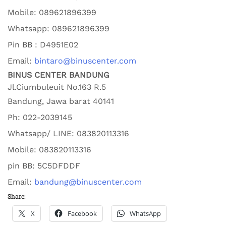
Mobile:
089621896399
Whatsapp:
089621896399
Pin BB : D4951E02
Email:
bintaro@binuscenter.com
BINUS CENTER BANDUNG
Jl.Ciumbuleuit No.163 R.5
Bandung
,
Jawa barat
40141
Ph:
022-2039145
Whatsapp/ LINE: 0
83820113316
Mobile: 0
83820113316
pin BB:
5C5DFDDF
Email:
bandung@binuscenter.com
Share:
X
Facebook
WhatsApp