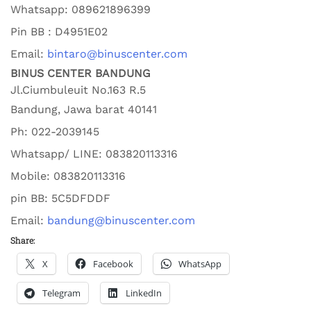
Whatsapp:
089621896399
Pin BB : D4951E02
Email:
bintaro@binuscenter.com
BINUS CENTER BANDUNG
Jl.Ciumbuleuit No.163 R.5
Bandung
,
Jawa barat
40141
Ph:
022-2039145
Whatsapp/ LINE: 0
83820113316
Mobile: 0
83820113316
pin BB:
5C5DFDDF
Email:
bandung@binuscenter.com
Share:
X
Facebook
WhatsApp
Telegram
LinkedIn