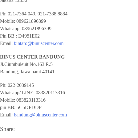
Jakarta
12330
Ph:
021-7364 049, 021-7388 8884
Mobile:
089621896399
Whatsapp:
089621896399
Pin BB : D4951E02
Email:
bintaro@binuscenter.com
BINUS CENTER BANDUNG
Jl.Ciumbuleuit No.163 R.5
Bandung
,
Jawa barat
40141
Ph:
022-2039145
Whatsapp/ LINE: 0
83820113316
Mobile: 0
83820113316
pin BB:
5C5DFDDF
Email:
bandung@binuscenter.com
Share: