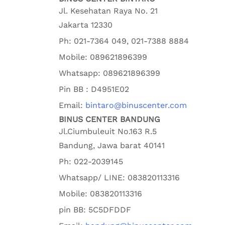
Jl. Kesehatan Raya No. 21
Jakarta
12330
Ph:
021-7364 049, 021-7388 8884
Mobile:
089621896399
Whatsapp:
089621896399
Pin BB : D4951E02
Email:
bintaro@binuscenter.com
BINUS CENTER BANDUNG
Jl.Ciumbuleuit No.163 R.5
Bandung
,
Jawa barat
40141
Ph:
022-2039145
Whatsapp/ LINE: 0
83820113316
Mobile: 0
83820113316
pin BB:
5C5DFDDF