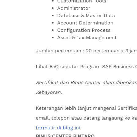
Customization Tools
Administrator
Database & Master Data
Account Determination
Configuration Process
Asset & Tax Management
Jumlah pertemuan : 20 pertemuan x 3 ja
Lihat FaQ seputar Program SAP Busines
Sertifikat dari Binus Center akan diberikan
Kebayoran.
Keterangan lebih lanjut mengenai Sertifi
email, telepon atau datang langsung ke kan
formulir di blog ini
.
BINUS CENTER BINTARO