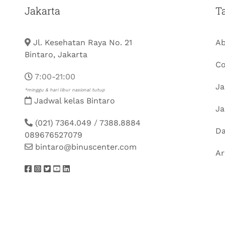
Jakarta
T
Jl. Kesehatan Raya No. 21
Ab
Bintaro, Jakarta
Co
7:00-21:00
Ja
*minggu & hari libur nasional tutup
Jadwal kelas Bintaro
Ja
(021) 7364.049
/
7388.8884
Da
089676527079
bintaro@binuscenter.com
Ar