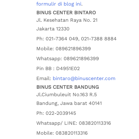
formulir di blog ini
.
BINUS CENTER BINTARO
Jl. Kesehatan Raya No. 21
Jakarta
12330
Ph:
021-7364 049, 021-7388 8884
Mobile:
089621896399
Whatsapp:
089621896399
Pin BB : D4951E02
Email:
bintaro@binuscenter.com
BINUS CENTER BANDUNG
Jl.Ciumbuleuit No.163 R.5
Bandung
,
Jawa barat
40141
Ph:
022-2039145
Whatsapp/ LINE: 0
83820113316
Mobile: 0
83820113316