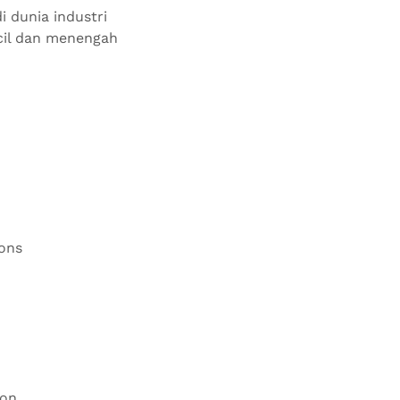
i dunia industri
ecil dan menengah
ions
ion