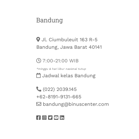
Bandung
Jl. Ciumbuleuit 163 R-5
Bandung, Jawa Barat 40141
7:00-21:00 WIB
*minggu & hari libur nasional tutup
Jadwal kelas Bandung
(022) 2039.145
+62-8191-9131-665
bandung@binuscenter.com