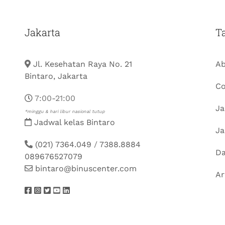
Jakarta
T
Jl. Kesehatan Raya No. 21
Ab
Bintaro, Jakarta
Co
7:00-21:00
Ja
*minggu & hari libur nasional tutup
Jadwal kelas Bintaro
Ja
(021) 7364.049
/
7388.8884
Da
089676527079
bintaro@binuscenter.com
Ar