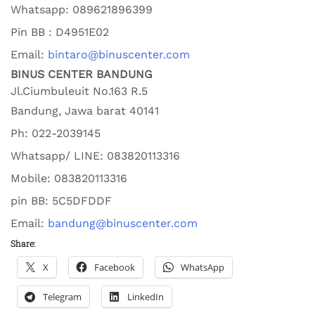
Whatsapp:
089621896399
Pin BB : D4951E02
Email:
bintaro@binuscenter.com
BINUS CENTER BANDUNG
Jl.Ciumbuleuit No.163 R.5
Bandung
,
Jawa barat
40141
Ph:
022-2039145
Whatsapp/ LINE: 0
83820113316
Mobile: 0
83820113316
pin BB:
5C5DFDDF
Email:
bandung@binuscenter.com
Share:
X
Facebook
WhatsApp
Telegram
LinkedIn