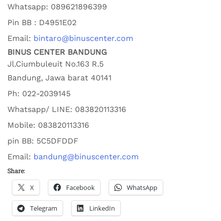
Whatsapp:
089621896399
Pin BB : D4951E02
Email:
bintaro@binuscenter.com
BINUS CENTER BANDUNG
Jl.Ciumbuleuit No.163 R.5
Bandung
,
Jawa barat
40141
Ph:
022-2039145
Whatsapp/ LINE: 0
83820113316
Mobile: 0
83820113316
pin BB:
5C5DFDDF
Email:
bandung@binuscenter.com
Share:
X
Facebook
WhatsApp
Telegram
LinkedIn