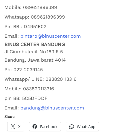
Mobile:
089621896399
Whatsapp:
089621896399
Pin BB : D4951E02
Email:
bintaro@binuscenter.com
BINUS CENTER BANDUNG
Jl.Ciumbuleuit No.163 R.5
Bandung
,
Jawa barat
40141
Ph:
022-2039145
Whatsapp/ LINE: 0
83820113316
Mobile: 0
83820113316
pin BB:
5C5DFDDF
Email:
bandung@binuscenter.com
Share:
X
Facebook
WhatsApp