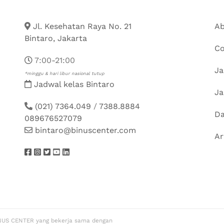
Jl. Kesehatan Raya No. 21
Ab
Bintaro, Jakarta
Co
7:00-21:00
Ja
*minggu & hari libur nasional tutup
Jadwal kelas Bintaro
Ja
(021) 7364.049
/
7388.8884
Da
089676527079
bintaro@binuscenter.com
Ar
NUS CENTER yang bekerja sama dengan