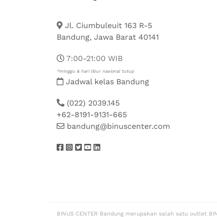
Jl. Ciumbuleuit 163 R-5
Bandung, Jawa Barat 40141
7:00-21:00 WIB
*minggu & hari libur nasional tutup
Jadwal kelas Bandung
(022) 2039.145
+62-8191-9131-665
bandung@binuscenter.com
BINUS CENTER Bandung merupakan salah satu outlet BI