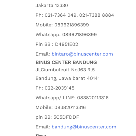
Jakarta
12330
Ph:
021-7364 049, 021-7388 8884
Mobile:
089621896399
Whatsapp:
089621896399
Pin BB : D4951E02
Email:
bintaro@binuscenter.com
BINUS CENTER BANDUNG
Jl.Ciumbuleuit No.163 R.5
Bandung
,
Jawa barat
40141
Ph:
022-2039145
Whatsapp/ LINE: 0
83820113316
Mobile: 0
83820113316
pin BB:
5C5DFDDF
Email:
bandung@binuscenter.com
Share: