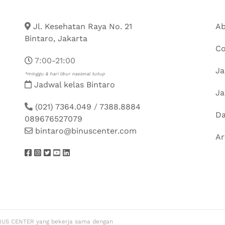
Jl. Kesehatan Raya No. 21
Ab
Bintaro, Jakarta
Co
7:00-21:00
Ja
*minggu & hari libur nasional tutup
Jadwal kelas Bintaro
Ja
(021) 7364.049
/
7388.8884
Da
089676527079
bintaro@binuscenter.com
Ar
NUS CENTER yang bekerja sama dengan