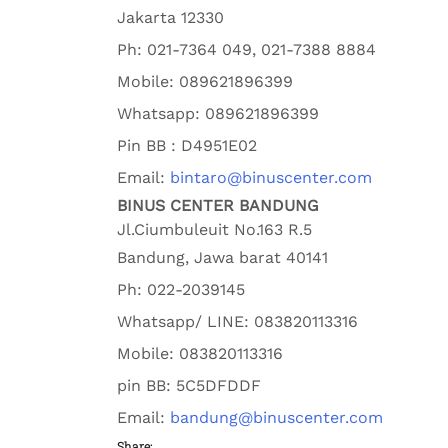
Jakarta
12330
Ph:
021-7364 049, 021-7388 8884
Mobile:
089621896399
Whatsapp:
089621896399
Pin BB : D4951E02
Email:
bintaro@binuscenter.com
BINUS CENTER BANDUNG
Jl.Ciumbuleuit No.163 R.5
Bandung
,
Jawa barat
40141
Ph:
022-2039145
Whatsapp/ LINE: 0
83820113316
Mobile: 0
83820113316
pin BB:
5C5DFDDF
Email:
bandung@binuscenter.com
Share: