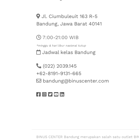
Jl. Ciumbuleuit 163 R-5
Bandung, Jawa Barat 40141
7:00-21:00 WIB
*minggu & hari libur nasional tutup
Jadwal kelas Bandung
(022) 2039.145
+62-8191-9131-665
bandung@binuscenter.com
BINUS CENTER Bandung merupakan salah satu outlet BI