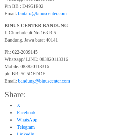
Pin BB : D4951E02
Email:
bintaro@binuscenter.com
BINUS CENTER BANDUNG
Jl.Ciumbuleuit No.163 R.5
Bandung
,
Jawa barat
40141
Ph:
022-2039145
Whatsapp/ LINE: 0
83820113316
Mobile: 0
83820113316
pin BB:
5C5DFDDF
Email:
bandung@binuscenter.com
Share:
X
Facebook
WhatsApp
Telegram
LinkedIn