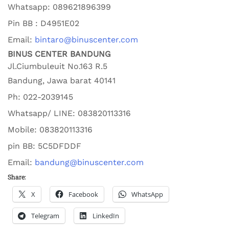
Whatsapp:
089621896399
Pin BB : D4951E02
Email:
bintaro@binuscenter.com
BINUS CENTER BANDUNG
Jl.Ciumbuleuit No.163 R.5
Bandung
,
Jawa barat
40141
Ph:
022-2039145
Whatsapp/ LINE: 0
83820113316
Mobile: 0
83820113316
pin BB:
5C5DFDDF
Email:
bandung@binuscenter.com
Share:
X
Facebook
WhatsApp
Telegram
LinkedIn