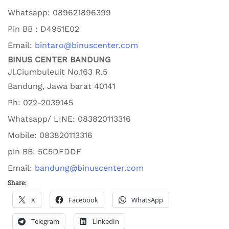
Whatsapp:
089621896399
Pin BB : D4951E02
Email:
bintaro@binuscenter.com
BINUS CENTER BANDUNG
Jl.Ciumbuleuit No.163 R.5
Bandung
,
Jawa barat
40141
Ph:
022-2039145
Whatsapp/ LINE: 0
83820113316
Mobile: 0
83820113316
pin BB:
5C5DFDDF
Email:
bandung@binuscenter.com
Share:
X
Facebook
WhatsApp
Telegram
LinkedIn