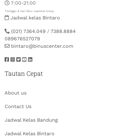
7:00-21:00
*minggu & hari libur nasional tutup
Jadwal kelas Bintaro
(021) 7364.049
/
7388.8884
089676527079
bintaro@binuscenter.com
Tautan Cepat
About us
Contact Us
Jadwal Kelas Bandung
Jadwal Kelas Bintaro