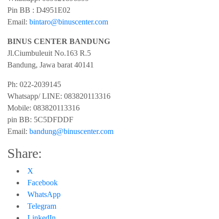
Pin BB : D4951E02
Email:
bintaro@binuscenter.com
BINUS CENTER BANDUNG
Jl.Ciumbuleuit No.163 R.5
Bandung
,
Jawa barat
40141
Ph:
022-2039145
Whatsapp/ LINE: 0
83820113316
Mobile: 0
83820113316
pin BB:
5C5DFDDF
Email:
bandung@binuscenter.com
Share:
X
Facebook
WhatsApp
Telegram
LinkedIn