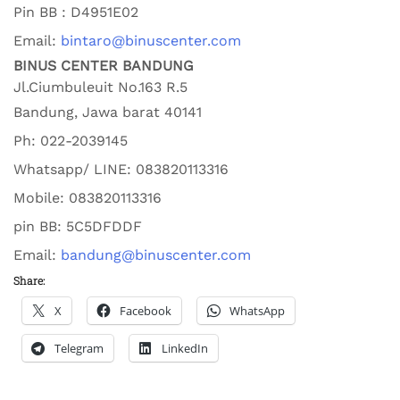
Pin BB : D4951E02
Email:
bintaro@binuscenter.com
BINUS CENTER BANDUNG
Jl.Ciumbuleuit No.163 R.5
Bandung
,
Jawa barat
40141
Ph:
022-2039145
Whatsapp/ LINE: 0
83820113316
Mobile: 0
83820113316
pin BB:
5C5DFDDF
Email:
bandung@binuscenter.com
Share:
X
Facebook
WhatsApp
Telegram
LinkedIn