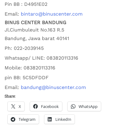
Pin BB : D4951E02
Email:
bintaro@binuscenter.com
BINUS CENTER BANDUNG
Jl.Ciumbuleuit No.163 R.5
Bandung
,
Jawa barat
40141
Ph:
022-2039145
Whatsapp/ LINE: 0
83820113316
Mobile: 0
83820113316
pin BB:
5C5DFDDF
Email:
bandung@binuscenter.com
Share:
X
Facebook
WhatsApp
Telegram
LinkedIn