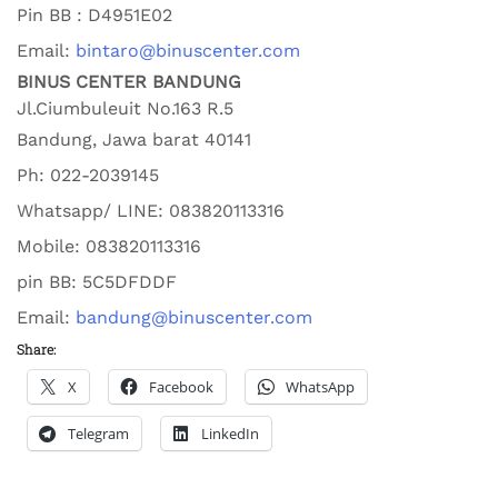
Pin BB : D4951E02
Email:
bintaro@binuscenter.com
BINUS CENTER BANDUNG
Jl.Ciumbuleuit No.163 R.5
Bandung
,
Jawa barat
40141
Ph:
022-2039145
Whatsapp/ LINE: 0
83820113316
Mobile: 0
83820113316
pin BB:
5C5DFDDF
Email:
bandung@binuscenter.com
Share:
X
Facebook
WhatsApp
Telegram
LinkedIn