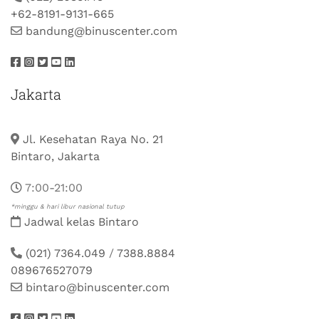
+62-8191-9131-665
bandung@binuscenter.com
Jakarta
Jl. Kesehatan Raya No. 21
Bintaro, Jakarta
7:00-21:00
*minggu & hari libur nasional tutup
Jadwal kelas Bintaro
(021) 7364.049
/
7388.8884
089676527079
bintaro@binuscenter.com