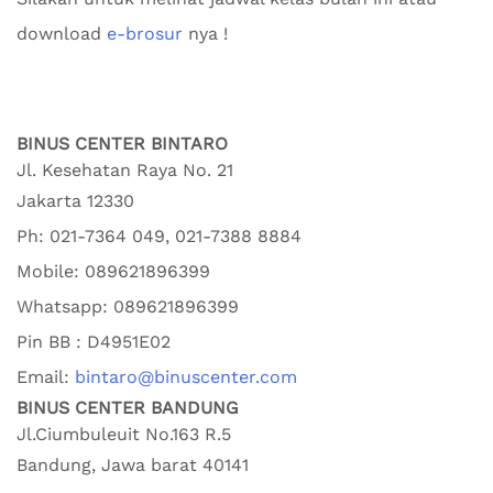
download
e-brosur
nya !
BINUS CENTER BINTARO
Jl. Kesehatan Raya No. 21
Jakarta
12330
Ph:
021-7364 049, 021-7388 8884
Mobile:
089621896399
Whatsapp:
089621896399
Pin BB : D4951E02
Email:
bintaro@binuscenter.com
BINUS CENTER BANDUNG
Jl.Ciumbuleuit No.163 R.5
Bandung
,
Jawa barat
40141