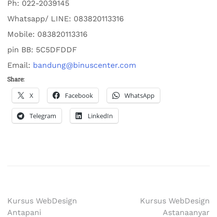
Ph:
022-2039145
Whatsapp/ LINE: 0
83820113316
Mobile: 0
83820113316
pin BB:
5C5DFDDF
Email:
bandung@binuscenter.com
Share:
X
Facebook
WhatsApp
Telegram
LinkedIn
Kursus WebDesign
Kursus WebDesign
Antapani
Astanaanyar