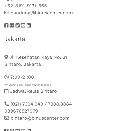
+62-8191-9131-665
bandung@binuscenter.com
Jakarta
Jl. Kesehatan Raya No. 21
Bintaro, Jakarta
7:00-21:00
*minggu & hari libur nasional tutup
Jadwal kelas Bintaro
(021) 7364.049
/
7388.8884
089676527079
bintaro@binuscenter.com