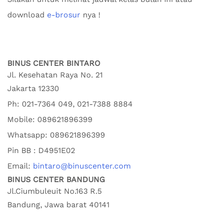
download
e-brosur
nya !
BINUS CENTER BINTARO
Jl. Kesehatan Raya No. 21
Jakarta
12330
Ph:
021-7364 049, 021-7388 8884
Mobile:
089621896399
Whatsapp:
089621896399
Pin BB : D4951E02
Email:
bintaro@binuscenter.com
BINUS CENTER BANDUNG
Jl.Ciumbuleuit No.163 R.5
Bandung
,
Jawa barat
40141