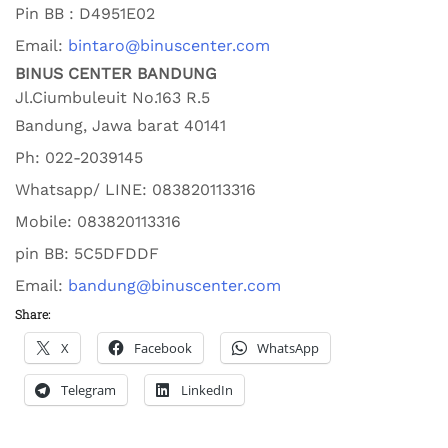
Pin BB : D4951E02
Email:
bintaro@binuscenter.com
BINUS CENTER BANDUNG
Jl.Ciumbuleuit No.163 R.5
Bandung
,
Jawa barat
40141
Ph:
022-2039145
Whatsapp/ LINE: 0
83820113316
Mobile: 0
83820113316
pin BB:
5C5DFDDF
Email:
bandung@binuscenter.com
Share:
X
Facebook
WhatsApp
Telegram
LinkedIn