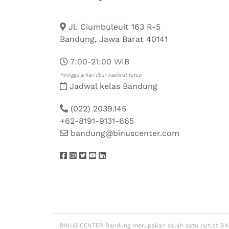
Jl. Ciumbuleuit 163 R-5
Bandung, Jawa Barat 40141
7:00-21:00 WIB
*minggu & hari libur nasional tutup
Jadwal kelas Bandung
(022) 2039.145
+62-8191-9131-665
bandung@binuscenter.com
BINUS CENTER Bandung merupakan salah satu outlet BI