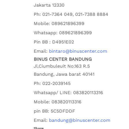
Jakarta
12330
Ph:
021-7364 049, 021-7388 8884
Mobile:
089621896399
Whatsapp:
089621896399
Pin BB : D4951E02
Email:
bintaro@binuscenter.com
BINUS CENTER BANDUNG
Jl.Ciumbuleuit No.163 R.5
Bandung
,
Jawa barat
40141
Ph:
022-2039145
Whatsapp/ LINE: 0
83820113316
Mobile: 0
83820113316
pin BB:
5C5DFDDF
Email:
bandung@binuscenter.com
Share: