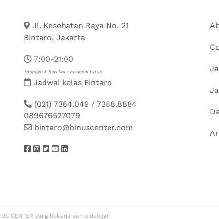
Jl. Kesehatan Raya No. 21
Ab
Bintaro, Jakarta
Co
7:00-21:00
Ja
*minggu & hari libur nasional tutup
Jadwal kelas Bintaro
Ja
(021) 7364.049
/
7388.8884
Da
089676527079
bintaro@binuscenter.com
Ar
NUS CENTER yang bekerja sama dengan