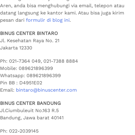
Aren, anda bisa menghubungi via email, telepon atau
datang langsung ke kantor kami. Atau bisa juga kirim
pesan dari
formulir di blog ini
.
BINUS CENTER BINTARO
Jl. Kesehatan Raya No. 21
Jakarta
12330
Ph:
021-7364 049, 021-7388 8884
Mobile:
089621896399
Whatsapp:
089621896399
Pin BB : D4951E02
Email:
bintaro@binuscenter.com
BINUS CENTER BANDUNG
Jl.Ciumbuleuit No.163 R.5
Bandung
,
Jawa barat
40141
Ph:
022-2039145