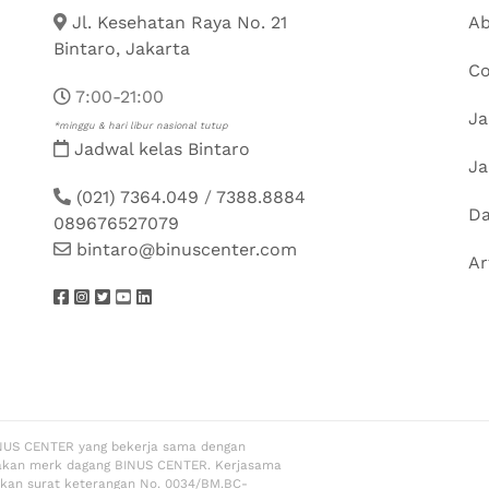
Jl. Kesehatan Raya No. 21
Ab
Bintaro, Jakarta
Co
7:00-21:00
Ja
*minggu & hari libur nasional tutup
Jadwal kelas Bintaro
Ja
(021) 7364.049
/
7388.8884
Da
089676527079
bintaro@binuscenter.com
Ar
NUS CENTER yang bekerja sama dengan
akan merk dagang BINUS CENTER. Kerjasama
rkan surat keterangan No. 0034/BM.BC-