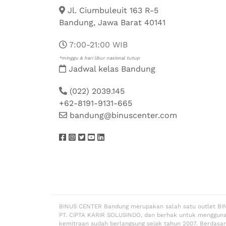
Jl. Ciumbuleuit 163 R-5
Bandung, Jawa Barat 40141
7:00-21:00 WIB
*minggu & hari libur nasional tutup
Jadwal kelas Bandung
(022) 2039.145
+62-8191-9131-665
bandung@binuscenter.com
BINUS CENTER Bandung merupakan salah satu outlet BI
PT. CIPTA KARIR SOLUSINDO, dan berhak untuk menggun
kemitraan sudah berlangsung sejak tahun 2007. Berdasa