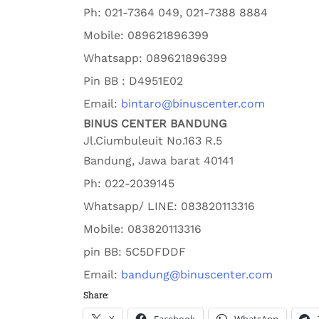
Ph:
021-7364 049, 021-7388 8884
Mobile:
089621896399
Whatsapp:
089621896399
Pin BB : D4951E02
Email:
bintaro@binuscenter.com
BINUS CENTER BANDUNG
Jl.Ciumbuleuit No.163 R.5
Bandung
,
Jawa barat
40141
Ph:
022-2039145
Whatsapp/ LINE: 0
83820113316
Mobile: 0
83820113316
pin BB:
5C5DFDDF
Email:
bandung@binuscenter.com
Share: