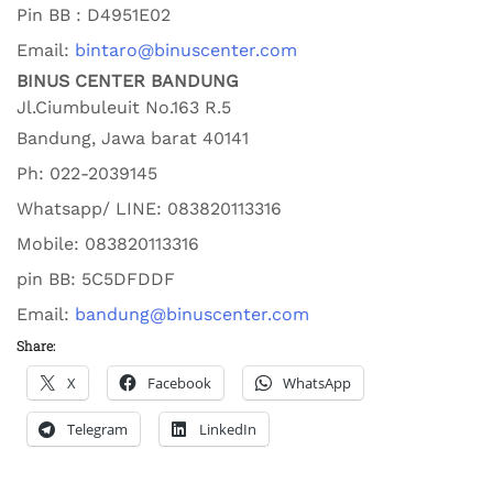
Pin BB : D4951E02
Email:
bintaro@binuscenter.com
BINUS CENTER BANDUNG
Jl.Ciumbuleuit No.163 R.5
Bandung
,
Jawa barat
40141
Ph:
022-2039145
Whatsapp/ LINE: 0
83820113316
Mobile: 0
83820113316
pin BB:
5C5DFDDF
Email:
bandung@binuscenter.com
Share:
X
Facebook
WhatsApp
Telegram
LinkedIn