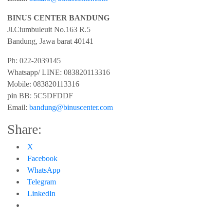
BINUS CENTER BANDUNG
Jl.Ciumbuleuit No.163 R.5
Bandung
,
Jawa barat
40141
Ph:
022-2039145
Whatsapp/ LINE: 0
83820113316
Mobile: 0
83820113316
pin BB:
5C5DFDDF
Email:
bandung@binuscenter.com
Share:
X
Facebook
WhatsApp
Telegram
LinkedIn