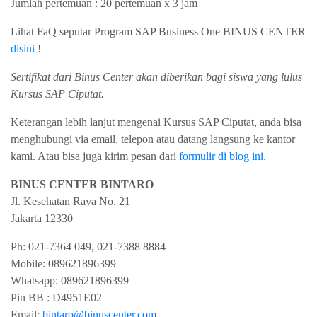
Jumlah pertemuan : 20 pertemuan x 3 jam
Lihat FaQ seputar Program SAP Business One BINUS CENTER
disini
!
Sertifikat dari Binus Center akan diberikan bagi siswa yang lulus
Kursus SAP Ciputat.
Keterangan lebih lanjut mengenai Kursus SAP Ciputat, anda bisa
menghubungi via email, telepon atau datang langsung ke kantor
kami. Atau bisa juga kirim pesan dari
formulir di blog ini
.
BINUS CENTER BINTARO
Jl. Kesehatan Raya No. 21
Jakarta
12330
Ph:
021-7364 049, 021-7388 8884
Mobile:
089621896399
Whatsapp:
089621896399
Pin BB : D4951E02
Email:
bintaro@binuscenter.com